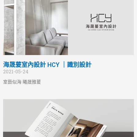
海晟萲室內設計 HCY ｜識別設計
2021-05-24
室藝似海 曦晟雅萲