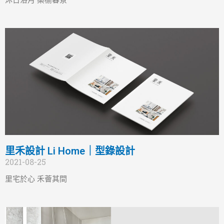
沐日浴月 桑榆暮景
里禾設計 Li Home｜型錄設計
2021-08-25
里宅於心 禾薈其間