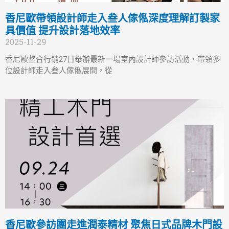
香尼歐帶領設計師走入叁人傢俬深度理解訂製家
具價值 提升設計落地效率
2025-11-29
香尼歐整合行銷27日舉辦最新一場室內設計師參訪活動，帶領多
位設計師走入叁人傢俬展間，從
香尼歐參訪團走進潤泰精材 聚焦日式品牌木門設