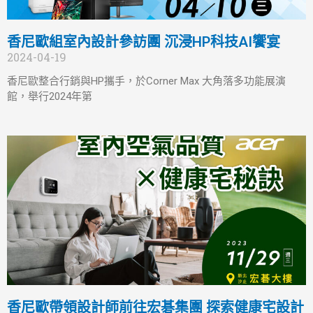
香尼歐組室內設計參訪團 沉浸HP科技AI饗宴
2024-04-19
香尼歐整合行銷與HP攜手，於Corner Max 大角落多功能展演
館，舉行2024年第
香尼歐帶領設計師前往宏碁集團 探索健康宅設計