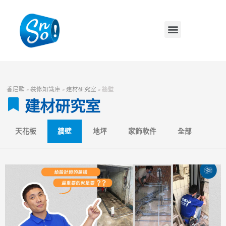
香尼歐
»
裝修知識庫
»
建材研究室
»
牆壁
建材研究室
天花板
牆壁
地坪
家飾軟件
全部