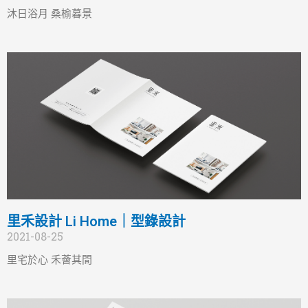
沐日浴月 桑榆暮景
里禾設計 Li Home｜型錄設計
2021-08-25
里宅於心 禾薈其間