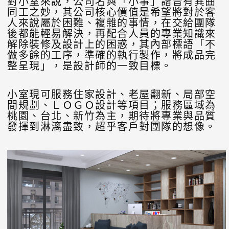
對小室來說，公司名與「小事」諧音有異曲
同工之妙，其公司核心價值是希望將對於客
人來說屬於困難、複雜的事情，在交給團隊
後都能輕易解決，再配合人員的專業知識來
解除裝修及設計上的困惑，其內部標語「不
做多餘的工序，準確的執行製作，將成品完
整呈現」，是設計師的一致目標。
小室現可服務住家設計、老屋翻新、局部空
間規劃、ＬＯＧＯ設計等項目；服務區域為
桃園、台北、新竹為主，期待將專業與品質
發揮到淋漓盡致，超乎客戶對團隊的想像。