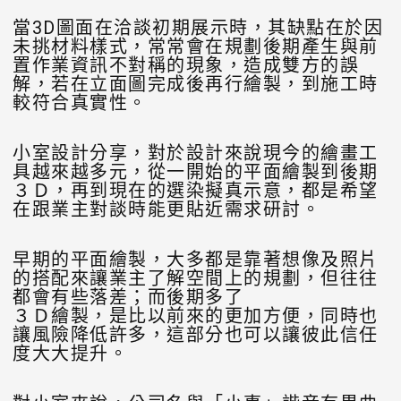
當3D圖面在洽談初期展示時，其缺點在於因
未挑材料樣式，常常會在規劃後期產生與前
置作業資訊不對稱的現象，造成雙方的誤
解，若在立面圖完成後再行繪製，到施工時
較符合真實性。
小室設計分享，對於設計來說現今的繪畫工
具越來越多元，從一開始的平面繪製到後期
３Ｄ，再到現在的選染擬真示意，都是希望
在跟業主對談時能更貼近需求研討。
早期的平面繪製，大多都是靠著想像及照片
的搭配來讓業主了解空間上的規劃，但往往
都會有些落差；而後期多了
３Ｄ繪製，是比以前來的更加方便，同時也
讓風險降低許多，這部分也可以讓彼此信任
度大大提升。