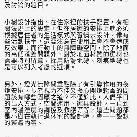
及討論的題目。
小樹設計指出，在住家裡的扶手配置，有相
關法規上的設定，但在居家的安排上就必須
根據居住者的生活模式與習慣去設計。像有
些活動扶手，還要注意在使用上會不會造成
反效果；而行動上的無障礙空間，除了地面
的高低落差問題外，對於地面材質的選材也
需要特別留意，採用防滑地磚、刻痕地磚也
是可以列入考慮的選項。
另外，燈光無障礙重點除了有引導作用的夜
燈安排，長者視力不佳又擔心開燈耗電的問
題該有哪些因應之道？不僅於此，人們平日
的出入方式、空間運用、家具設計，一直到
室內溫溼度的調控及救護等等，這些問題都
是小樹在執行退休宅的設計時，會一一設想
的整體內容。