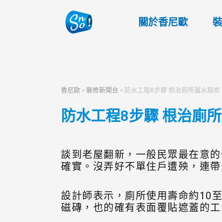
關於香尼歐
香尼歐
»
裝修新聞台
»
防水工程8步驟 根治廁所漏水痼疾
防水工程8步驟 根治廁
談到老屋翻新，一般民眾最在意的
確實。沒弄好不單住戶遭殃，連帶
設計師表示，廁所使用壽命約10
磁磚，也的確有表面覆貼遮蓋的工