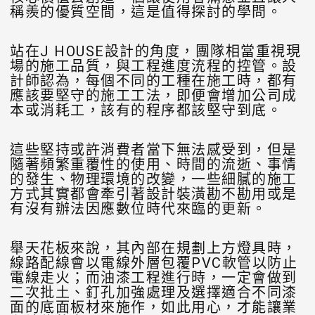
稱羨的優質空間，這是值得探討的學問。
站在J HOUSE設計的角度，團隊相當重視現
場的施工品質，與工程進度㳘程的控管。設
計師認為，每個不同的工種在施工時，都有
應該要堅守的施工工法，即便會增加公司成
本或消耗工，該有的程序都該堅守到底。
這些堅持或許消費者當下無法感受到，但是
隨著頻繁重覆性的使用、時間的流逝、事情
的發生、物理環境的改變，一些細膩的施工
方式其實都會牽引著設計裝潢勘不勘用或是
有沒有辦法因應數位時代來臨的更新。
舉天花板來說，其內部在規劃上方燈具時，
線路配線會以電線外層包覆PVC軟管以防止
電線走火；而油漆工程進行時，一定會做到
二次批土、釘孔加強處理及選擇適合不同漆
面的底面板材來施作，如此用心，才能讓業