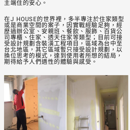
主端住的安心。
在J HOUSE的世界裡，多半專注於住家類型
或是商業空間的案子，因實戰經驗足夠，經
歷過辦公室、安親班、餐飲、服飾、百貨公
司專櫃、住家、透天住家等類型；目前可接
受設計規劃含裝潢工程項目，區域為台中至
台北地區，其它區域暫只接受設計規劃，以
換位思考的模式，達到使用者所想的結局，
期待給予人們適性的體驗與感受。