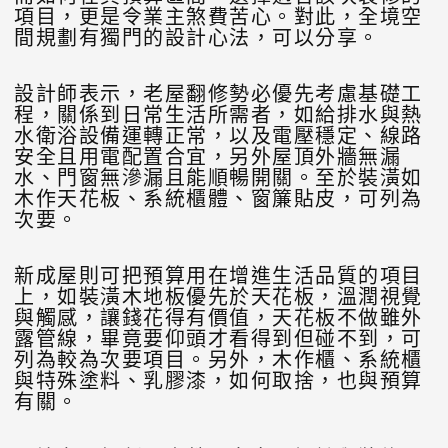
項目，更是令業主煞費苦心。對此，全境空
間規劃有獨門的設計心法，可以分享。
設計師表示，老屋翻修勢必優先考慮基礎工
程，關係到日常生活所需者，如給排水與熱
水衛浴設備運轉正常，以及電壓穩定、線路
安全且用電配置合宜，另外屋頂外牆無漏
水、門窗無滲漏且能順暢開關。至於裝潢如
木作天花板、系統櫃體、窗簾貼皮，可列為
次要。
新成屋則可把預算用在增進生活品質的項目
上，如裝潢木地板優先於天花板，溫潤視覺
與觸感，讓錢花得有價值，天花板不做雖外
露管線，畢竟要仰頭才看得到但碰不到，可
列為較為次要項目。另外，木作櫃、系統櫃
與特殊塗料、乳膠漆，如何取捨，也與預算
有關。