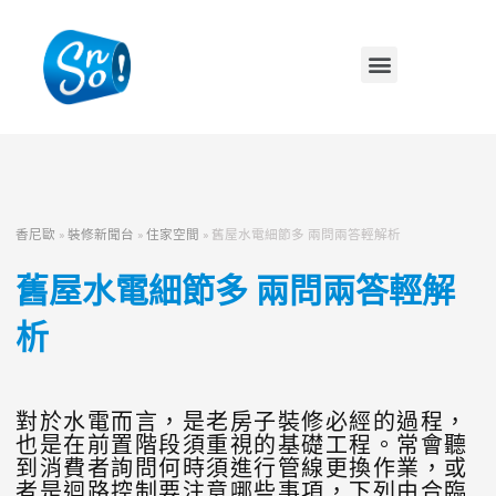
香尼歐
»
裝修新聞台
»
住家空間
»
舊屋水電細節多 兩問兩答輕解析
舊屋水電細節多 兩問兩答輕解
析
對於水電而言，是老房子裝修必經的過程，
也是在前置階段須重視的基礎工程。常會聽
到消費者詢問何時須進行管線更換作業，或
者是迴路控制要注意哪些事項，下列由合臨