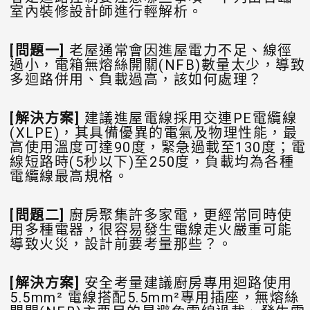
室內裝修設計師進行輕解析。
[
問題一]
老屋通常會因進屋電力不足、線徑
過小，電箱無熔絲開關(NFB)數量太少，導致
多迴路併用、負載過高，該如何處理？
[
解決方案]
建議進屋電線採用交連PE電纜線
(XLPE)，其具備優異的電氣及物理性能，最
高使用溫度可達90度，緊急過載至130度；電
線短路時(5秒以下)至250度，負載均為各種
電纜線最高規格。
[
問題二]
廚房聚集許多家電，更經常同時使
用多種電器，很容易發生電線走火嚴重可能
導致火災，設計前要考量那些？。
[
解決方案]
安全考量建議廚房專用迴路使用
5.5mm² 電線搭配5.5mm²專用插座，無熔絲