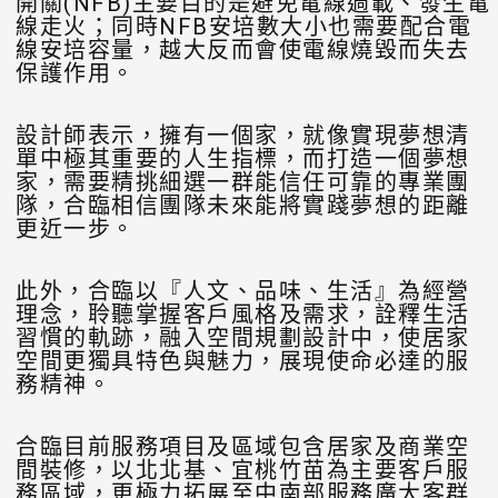
開關(NFB)主要目的是避免電線過載、發生電
線走火；同時NFB安培數大小也需要配合電
線安培容量，越大反而會使電線燒毀而失去
保護作用。
設計師表示，擁有一個家，就像實現夢想清
單中極其重要的人生指標，而打造一個夢想
家，需要精挑細選一群能信任可靠的專業團
隊，合臨相信團隊未來能將實踐夢想的距離
更近一步。
此外，合臨以『人文、品味、生活』為經營
理念，聆聽掌握客戶風格及需求，詮釋生活
習慣的軌跡，融入空間規劃設計中，使居家
空間更獨具特色與魅力，展現使命必達的服
務精神。
合臨目前服務項目及區域包含居家及商業空
間裝修，以北北基、宜桃竹苗為主要客戶服
務區域，更極力拓展至中南部服務廣大客群