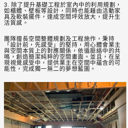
3. 除了提升基礎工程於室內中的利用規劃，
如櫃體、壁板等設計，同時也能藉由活動家
具及軟裝擺件，達成空間坪效放大，提升生
活質感。
團隊擅長空間整體規劃及工程施作，秉持
「設計前，先感受」的堅持，用心體會業主
與空間本質上的對應關係，依循脈絡中的共
鳴，創造簡潔純粹的空間畫面。並且，在呈
現視覺感受中，提供業主在空間中蘊含的可
能性，完成獨一無二的夢想藍圖。