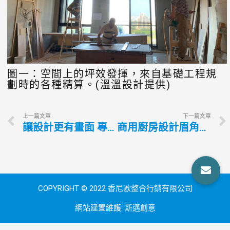
圖一：空間上的坪效發揮，來自基礎工程規
劃時的各種精算。(溫溫設計提供)
上一篇文章
下一篇文章
讓設計更有畫面 專業工法實現美好藍圖
商用廚房設計眉角多 常見細節要兼顧
COPYRIGHT © 2022 香尼歐整合行銷有限公司
網站建置維護:
斯邁創意