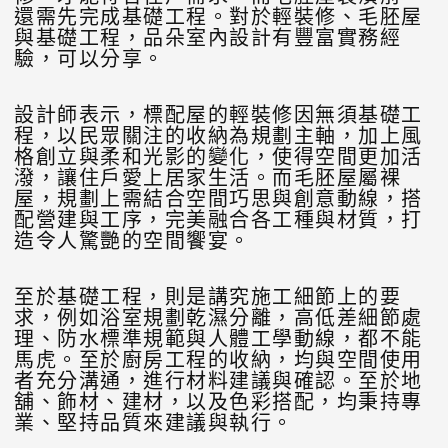
還需先完成基礎工程。對於輕裝修、毛胚屋
與基礎工程，品朵室內設計有豐富實務經
驗，可以分享。
設計師表示，標配屋的輕裝修因無須基礎工
程，以民眾關注的收納為規劃主軸，加上風
格創立與柔和光影的變化，使得空間更加活
潑，讓住戶愛上居家生活。而毛胚屋屬裸
屋，規劃上需結合空間巧思與創意動線，搭
配營建與工序，完美融合各工種與材質，打
造令人驚艷的空間饗宴。
至於基礎工程，則是講究施工細節上的要
求，例如浴室規劃乾濕分離，高低差細節處
理、防水標準規範與人體工學動線，都不能
馬虎。至於廚房工程的收納，均與空間使用
者充分溝通，進行材料建議與確認。至於地
舖、飾材、建材，以及色彩搭配，均秉持專
業、堅持品質來建議與執行。