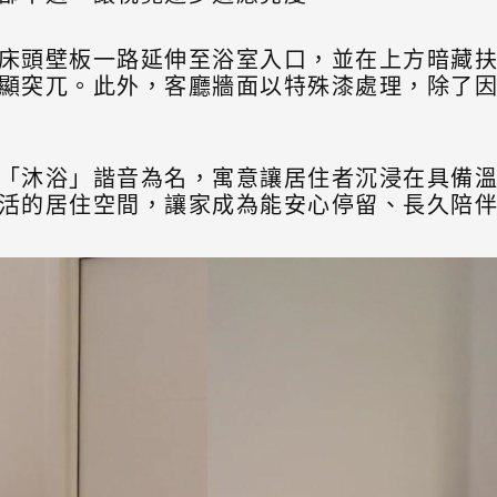
床頭壁板一路延伸至浴室入口，並在上方暗藏
顯突兀。此外，客廳牆面以特殊漆處理，除了
「沐浴」諧音為名，寓意讓居住者沉浸在具備
活的居住空間，讓家成為能安心停留、長久陪