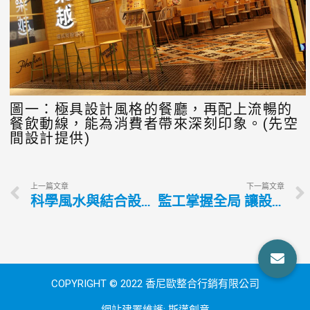
圖一：極具設計風格的餐廳，再配上流暢的
餐飲動線，能為消費者帶來深刻印象。(先空
間設計提供)
上一篇文章
下一篇文章
科學風水與結合設計 打造舒適環境
監工掌握全局 讓設計安全落地的推手
COPYRIGHT © 2022 香尼歐整合行銷有限公司
網站建置維護:
斯邁創意