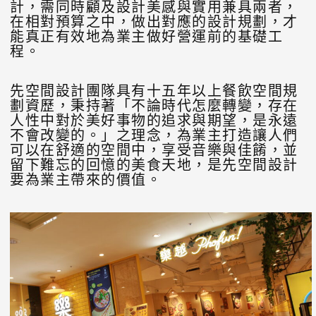
計，需同時顧及設計美感與實用兼具兩者，
在相對預算之中，做出對應的設計規劃，才
能真正有效地為業主做好營運前的基礎工
程。
先空間設計團隊具有十五年以上餐飲空間規
劃資歷，秉持著「不論時代怎麼轉變，存在
人性中對於美好事物的追求與期望，是永遠
不會改變的。」之理念，為業主打造讓人們
可以在舒適的空間中，享受音樂與佳餚，並
留下難忘的回憶的美食天地，是先空間設計
要為業主帶來的價值。