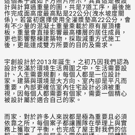
這個案子誠如下方照片所示，其實這是被設
計與計算過重量的圖，共是7道工序，最後施
作完成面高度最高點是22公分(洩水坡度關
係)。若當初選擇使用全灌漿墊高22公分，會
有不少量的混凝土重量乘載於原有屋頂樓
板，重量會直接影響最高樓層的居住成員，
更也影響整棟建築物，採取減重方式施工
後，更能達成雙方所要的目的及需求。
宇創設計於2013年誕生，之初乃因我們認為
設計充滿於環境生活周圍之中，生活需要設
計、人生需要規劃，每個人都是一位設計
家。建築與環境是大方向、室內卻是平凡而
重要，內部更確信室內住宅設計必須被重
視，因每個人都需要有個家，需要一個精心
被設計屬於適合自己的家。
而家．對於許多人來說都是極為重要且必須
依靠之所，每個案子都讓團隊在學理上與實
務上獲取了平衡，也完成了屋主對我們的信