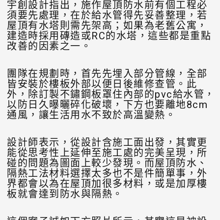
宇創設計指出，施作屋頂防水前有個工程必
須要先處理，在於給水管得先妥善整理，若
屋頂有水塔則需先架高；如果為老舊公寓，
建造時採用磚造或RC的水塔，這些都是重點
改善的因素之一。
團隊在規劃時，首先先埋入部分管線，全部
皆安裝於樓板外部以便日後維修查管。此
外，除訂製不鏽鋼板罩住內部的pvc給水管，
以防日久曝曬碎化破壞，下方也要離地8cm
通風，讓生活用水不致於高溫變熱。
設計師表示，從設計含施工面出發，其實更
能從思考性上延伸至施工處的完美呈現，所
碰的問題為圖面上較少發現。而屋頂防水、
隔熱工法材料選擇太多也不是件簡單事，外
界都會以為在屋頂加很多材料，或是加厚樓
板就會達到防水與隔熱。