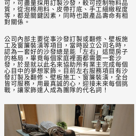
可，可盡量採用訂製沙發，較可控制物料品
質，從泡棉用料、皮帶打底、手工細緻程度
等，都是關鍵因素，同時也跟產品壽命有相
對關係。
公司內部主要從事沙發訂製或翻修、壁板施
工及窗簾裝潢等項目，當時設立公司名時，
認為一套好的沙發總是能「左右」這間房子
的格局，畢竟每個家庭裡面都需要一套沙
發，於是就以此名來協助所有業主完成每個
心目中的夢想家飾。目前左右服務項目有沙
發訂製及翻修、壁板施工、窗簾裝潢，全台
皆可服務，用最真誠的心，迎接未來每個挑
戰，讓家飾達人成為團隊的代名詞！