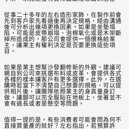
從事二十多年的左右造形家飾，在製作前會
先到客戶家先看過後再決定規格，經由溝通
後可分析出幾項更換因素。如果是坐墊塌
陷，可能是皮帶崩塌、泡棉氧化或是木架斷
掉所造成的，那公司會提供一個價格給業
主，讓業主有權利決定是否要更換這些項
目。
如果是業主想幫沙發翻修新的外觀，建議可
親自到公司來挑選布料或皮革，會提供各式
各樣的樣本讓客戶有更多選擇。此外，在選
購時若當下不清楚自己想要的規格，可以提
供相片後，讓團隊依照業主的身高量身訂
做，讓腳可以完全服貼在地板上，坐著並不
會有過長或者是懸空等問題。
值得一提的是，有些消費者可能會問為何不
直接買量產的就好？左右指出，若預算許