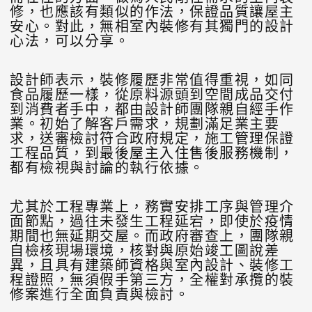
修，也應該有類似的作法，保證品質讓屋主
安心。對此，無相室內裝修有其獨門的設計
心法，可以分享。
設計師表示，裝修履歷非常值得重視，如同
食品履歷一樣，從原料源頭到空間成品交付
到消費者手中，都由設計師團隊親自經手作
業。初始了解客戶需求，規劃滿足業主要
求，送審檢討符合政府規定，施工管理保證
工程品質，到最後屋主入住售後服務機制，
都有檢視與討論的執行依據。
尤其於工程專業上，務實安排工序與管理介
面節點，過往未發生工程延宕，即使於疫情
期間也無延期交屋。而政府審查上，團隊親
自檢核現場環境，核對與原始竣工圖說差
異，且具有建築師資格與室內設計、裝修工
程證照，無須假手第三方，全權對承攬的裝
修案進行全面負責與檢討。